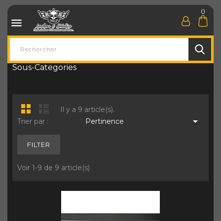
0

Sous-Categories
Il y a 9 article(s).

Trier par :
Pertinence
FILTER
Voir 1-9 de 9 article(s)