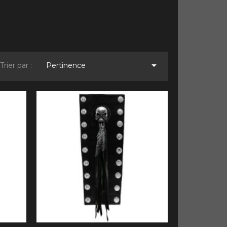

Trier par :
Pertinence