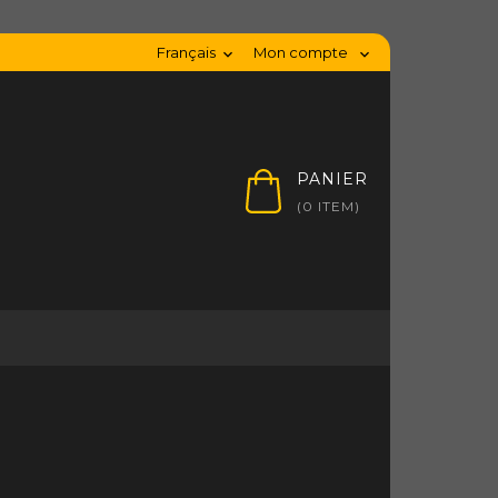
Français
Mon compte


PANIER
(0 ITEM)