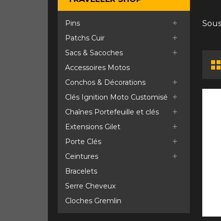
Pins
Sous

Patchs Cuir

Sacs & Sacoches

Accessoires Motos
Conchos & Décorations

Clés Ignition Moto Customisé

Chaînes Portefeuille et clés

Extensions Gilet

Porte Clés

Ceintures

Bracelets
Serre Cheveux
Cloches Gremlin